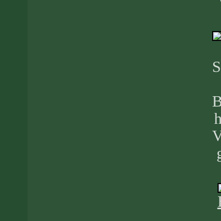
S
B
h
V