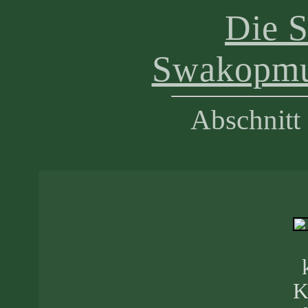
Die S
Swakopmu
Abschnitt
K