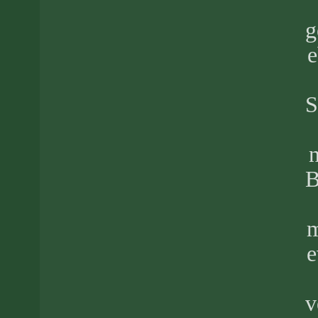
g
e
S
B
m
e
v