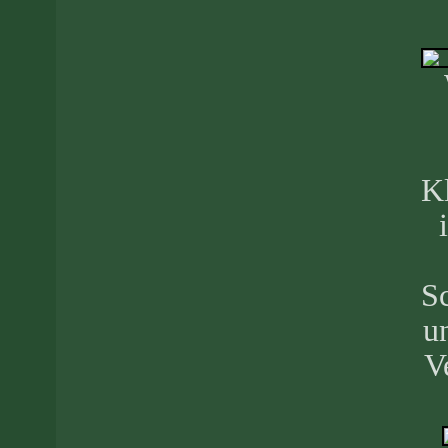
Kl
S
u
V