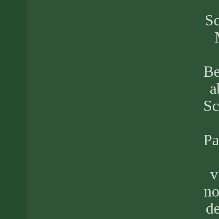
Sc
Be
a
Sc
Pa
v
no
de